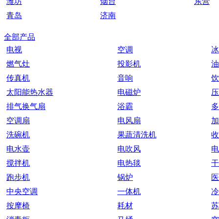
潍坊
烟台
东营
青岛
济南
全部产品
电视
空调
冰
燃气灶
投影机
油
传真机
音响
饮
太阳能热水器
电磁炉
压
排气换气扇
浴霸
多
空调扇
电风扇
加
洗碗机
果蔬清洗机
收
电水壶
电吹风
电
搅拌机
电热毯
干
跑步机
锅炉
医
中央空调
一体机
冷
按摩椅
耗材
苏