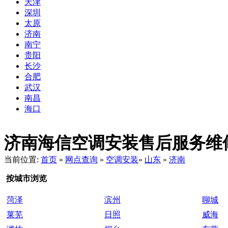
天津
深圳
太原
济南
南宁
贵阳
长沙
合肥
武汉
南昌
海口
济南海信空调安装售后服务维修点客
当前位置:
首页
»
网点查询
»
空调安装
»
山东
»
济南
按城市浏览
菏泽
滨州
聊城
莱芜
日照
威海