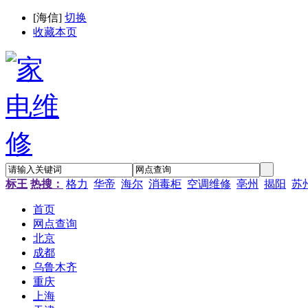
[
海信
]
切换
收藏本页
标王
热搜：
格力
华帝
海尔
消毒柜
空调维修
亳州
揭阳
苏
首页
网点查询
北京
成都
乌鲁木齐
重庆
上海